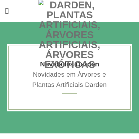
Skip
to
content
Novidades Darden
Novidades em Árvores e
Plantas Artificiais Darden