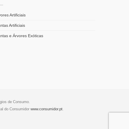
ores Artificiais
ntas Artificiais
antas e Árvores Exóticas
tígios de Consumo.
tal do Consumidor
www.consumidor.pt
.