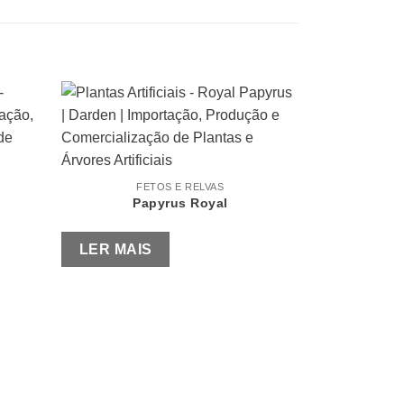
FETOS E RELVAS
Papyrus Royal
LER MAIS
FE
F
LER MAI