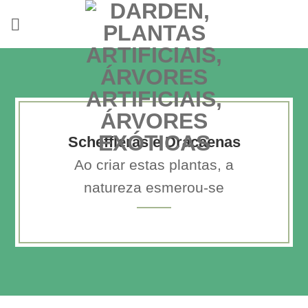
Skip
to
content
Scheffleras e Dracaenas
Ao criar estas plantas, a
natureza esmerou-se