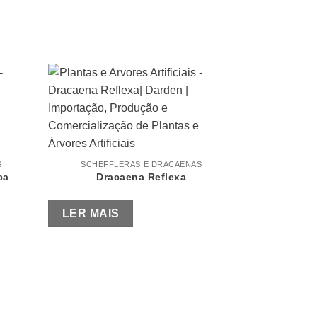
SCHEFF
Dra
S
SCHEFFLERAS E DRACAENAS
ca
Dracaena Reflexa
LER MAI
LER MAIS