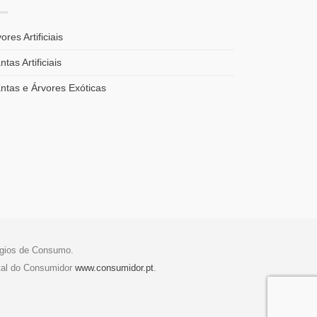
ores Artificiais
ntas Artificiais
antas e Árvores Exóticas
tígios de Consumo.
tal do Consumidor
www.consumidor.pt
.