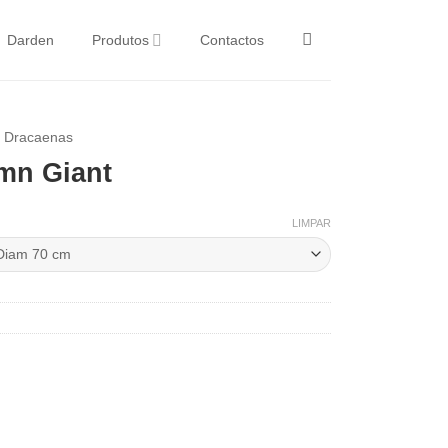
Darden
Produtos
Contactos
e Dracaenas
umn Giant
LIMPAR