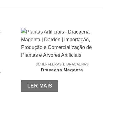
SCHEFFLERAS E DRACAENAS
Dracaena Magenta
S
LER MAIS
SCHEFF
Drac
LER MAI