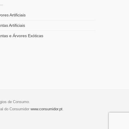
ores Artificiais
ntas Artificiais
antas e Árvores Exóticas
tígios de Consumo.
tal do Consumidor
www.consumidor.pt
.