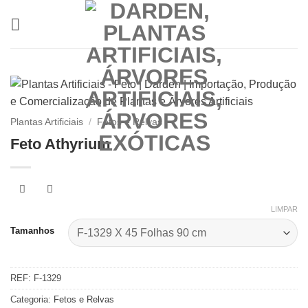
Skip
to
content
Plantas Artificiais
/
Fetos e Relvas
Feto Athyrium
LIMPAR
Tamanhos
REF:
F-1329
Categoria:
Fetos e Relvas