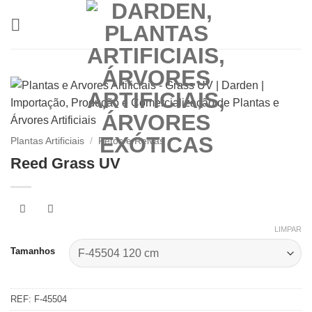
Skip
to
content
Plantas Artificiais
/
Fetos e Relvas
Reed Grass UV
LIMPAR
Tamanhos
REF:
F-45504