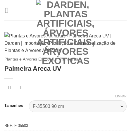
Skip
to
content
Plantas e Árvores Exóticas
/
Palmeiras
Palmeira Areca UV
LIMPAR
Tamanhos
REF:
F-35503