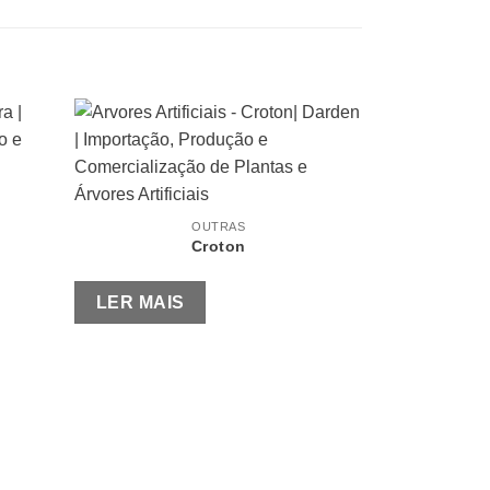
OUTRAS
Croton
LER MAIS
Cordy
LER MAI