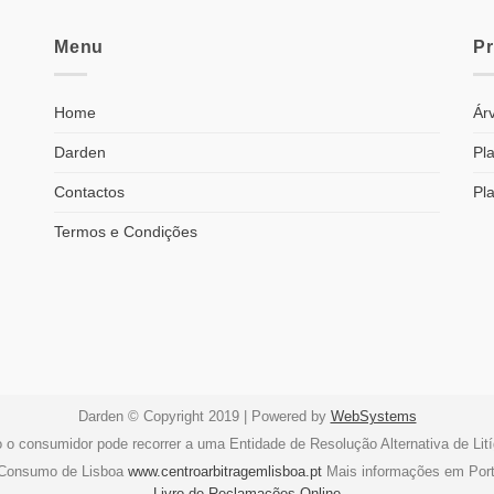
Menu
P
Home
Árv
Darden
Pla
Contactos
Pl
Termos e Condições
Darden © Copyright 2019 | Powered by
WebSystems
o o consumidor pode recorrer a uma Entidade de Resolução Alternativa de Li
e Consumo de Lisboa
www.centroarbitragemlisboa.pt
Mais informações em Por
Livro de Reclamações Online