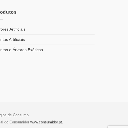
rodutos
ores Artificiais
ntas Artificiais
antas e Árvores Exóticas
tígios de Consumo.
tal do Consumidor
www.consumidor.pt
.