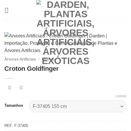
Skip
to
content
Árvores Artificiais
/
Outras
Croton Goldfinger
LIMPAR
Tamanhos
REF:
F-37405