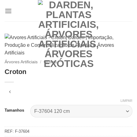
Skip
to
content
Árvores Artificiais
/
Outras
Croton
LIMPAR
Tamanhos
REF:
F-37604