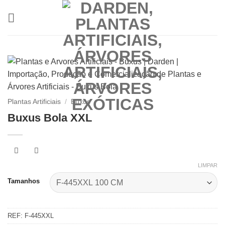
Skip
to
content
Plantas Artificiais
/
Buxus
Buxus Bola XXL
LIMPAR
Tamanhos
REF:
F-445XXL