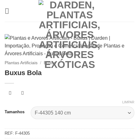
Skip
to
content
Plantas Artificiais
/
Buxus
Buxus Bola
LIMPAR
Tamanhos
REF:
F-44305