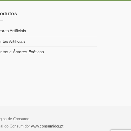
rodutos
ores Artificiais
ntas Artificiais
antas e Árvores Exóticas
tígios de Consumo.
tal do Consumidor
www.consumidor.pt
.