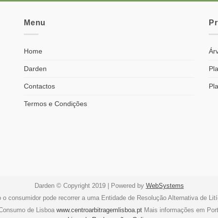
Menu
P
Home
Árv
Darden
Pla
Contactos
Pl
Termos e Condições
Darden © Copyright 2019 | Powered by
WebSystems
o o consumidor pode recorrer a uma Entidade de Resolução Alternativa de Li
e Consumo de Lisboa
www.centroarbitragemlisboa.pt
Mais informações em Por