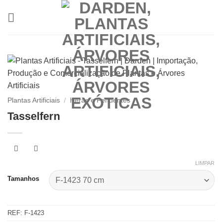
Skip
to
content
Plantas Artificiais
/
Heras e Pendentes
Tasselfern
LIMPAR
Tamanhos
REF:
F-1423