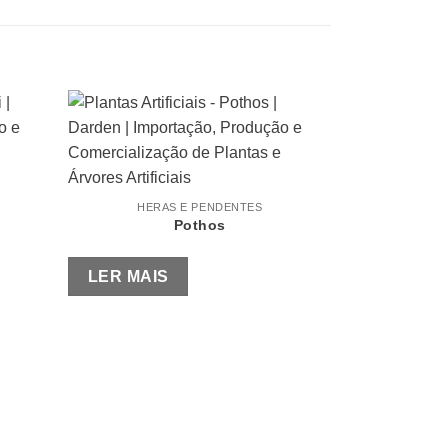
HERAS E PENDENTES
Pothos
LER MAIS
HER
Wi
LER MAI