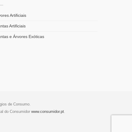
ores Artificiais
ntas Artificiais
antas e Árvores Exóticas
tígios de Consumo.
tal do Consumidor
www.consumidor.pt
.