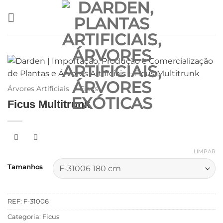
Skip
to
content
Árvores Artificiais
/
Ficus
Ficus Multitrunk
LIMPAR
Tamanhos
REF:
F-31006
Categoria:
Ficus