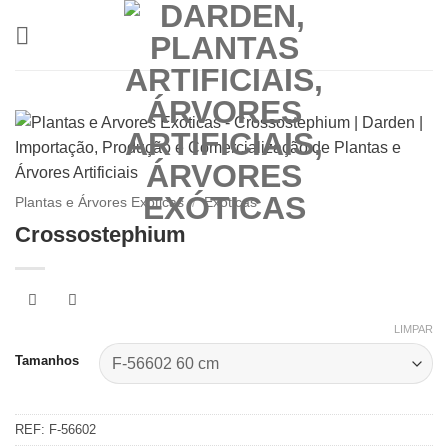
Skip
to
content
Plantas e Árvores Exóticas
/
Exóticas
Crossostephium
LIMPAR
Tamanhos
REF:
F-56602