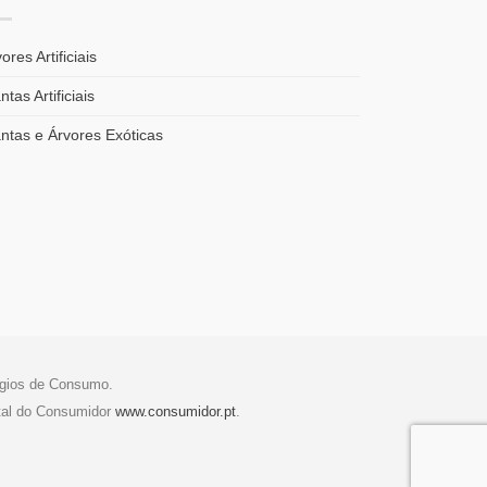
ores Artificiais
ntas Artificiais
antas e Árvores Exóticas
tígios de Consumo.
tal do Consumidor
www.consumidor.pt
.