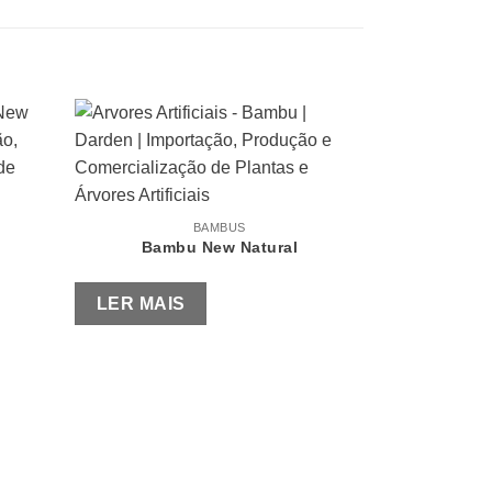
BAMBUS
Bambu New Natural
Ba
LER MAIS
LER MAI